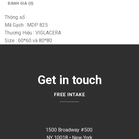
ĐÁNH GIÁ (0)
Thông số :
Mã Gạch : MDP 825
Thương Hiệu : VIGLACERA
Size : 60*60 và 80*80
Get in touch
FREE INTAKE
1500 Broadway #500
NY 10018 • New York