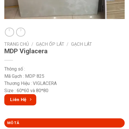
TRANG CHỦ
/
GẠCH ỐP LÁT
/
GẠCH LÁT
MDP Viglacera
Thông số :
Mã Gạch : MDP 825
Thương Hiệu : VIGLACERA
Size : 60*60 và 80*80
Liên Hệ
MÔ TẢ