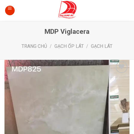
Skip
to
content
MDP Viglacera
TRANG CHỦ
/
GẠCH ỐP LÁT
/
GẠCH LÁT
Add
to
wishlist