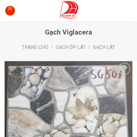
Skip
to
content
Gạch Viglacera
TRANG CHỦ
/
GẠCH ỐP LÁT
/
GẠCH LÁT
Add
to
wishlist