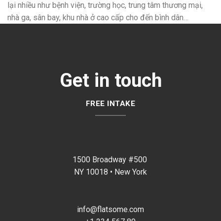
lại nhiều như bệnh viện, trường học, trung tâm thương mại,
nhà ga, sân bay, khu nhà ở cao cấp cho đến bình dân…
Get in touch
FREE INTAKE
1500 Broadway #500
NY 10018 • New York
info@flatsome.com