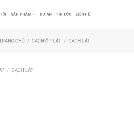
TÔI
SẢN PHẨM
DỰ ÁN
TIN TỨC
LIÊN HỆ
TRANG CHỦ
/
GẠCH ỐP LÁT
/
GẠCH LÁT
ÁT
/
GẠCH LÁT