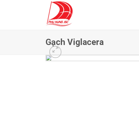
Skip
to
content
Gạch Viglacera