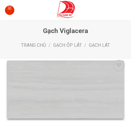
Skip
to
content
Gạch Viglacera
TRANG CHỦ
/
GẠCH ỐP LÁT
/
GẠCH LÁT
Add
to
wishlist