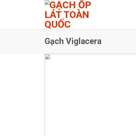
Skip
to
content
Gạch Viglacera