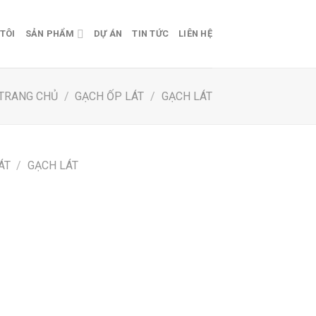
TÔI
SẢN PHẨM
DỰ ÁN
TIN TỨC
LIÊN HỆ
TRANG CHỦ
/
GẠCH ỐP LÁT
/
GẠCH LÁT
ÁT
/
GẠCH LÁT